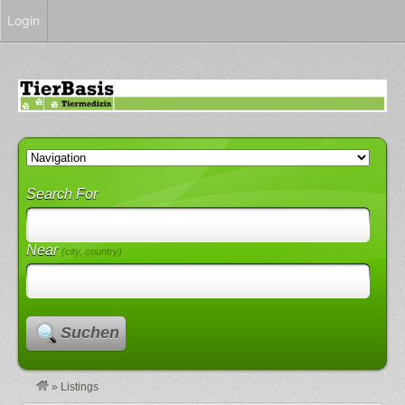
Login
Search For
Near
(city, country)
Suchen
»
Listings