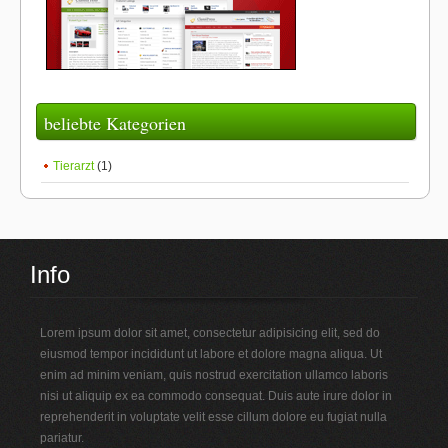
beliebte Kategorien
Tierarzt
(1)
Info
Lorem ipsum dolor sit amet, consectetur adipisicing elit, sed do
eiusmod tempor incididunt ut labore et dolore magna aliqua. Ut
enim ad minim veniam, quis nostrud exercitation ullamco laboris
nisi ut aliquip ex ea commodo consequat. Duis aute irure dolor in
reprehenderit in voluptate velit esse cillum dolore eu fugiat nulla
pariatur.